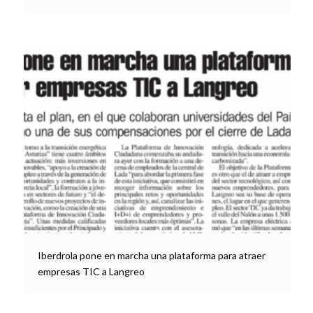
Iberdrola pone en marcha una plataforma para atraer
empresas TIC a Langreo