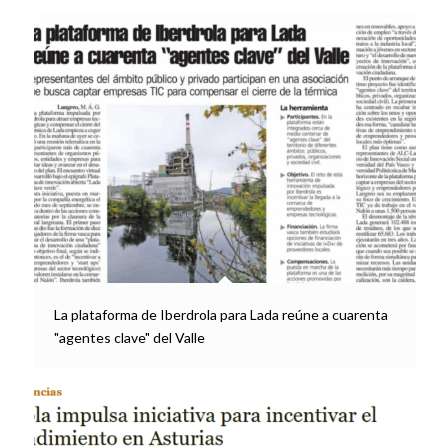
La plataforma de Iberdrola para Lada reúne a cuarenta
"agentes clave" del Valle