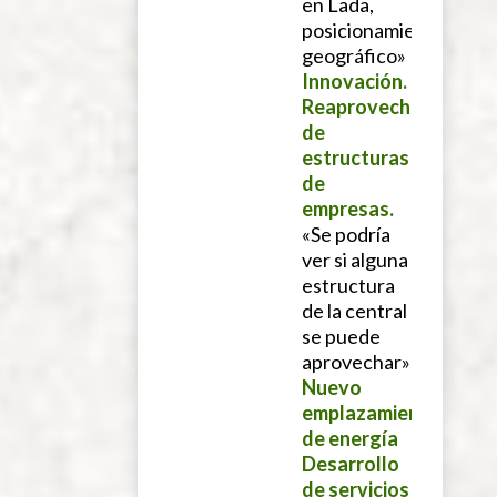
en Lada,
posicionamiento
geográfico»
Innovación.
Reaprovechamiento
de
estructuras
de
empresas.
«Se podría
ver si alguna
estructura
de la central
se puede
aprovechar»
Nuevo
emplazamiento
de energía
Desarrollo
de servicios