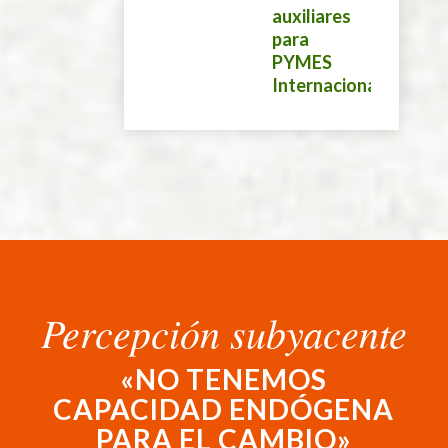
auxiliares
para
PYMES
Internacionalización
Percepción subyacente
«NO TENEMOS
CAPACIDAD ENDÓGENA
PARA EL CAMBIO»