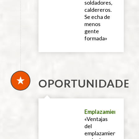
soldadores,
caldereros.
Se echa de
menos
gente
formada»
OPORTUNIDADES
Emplazamiento
.
«Ventajas
del
emplazamiento